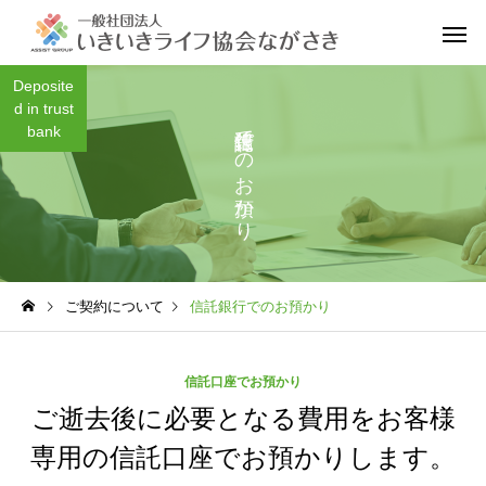
Deposite
d in trust
信託銀行でのお預かり
bank
身元保証とは？
どんな人に
ご契約について
信託銀行でのお預かり
信託口座でお預かり
ご逝去後に必要となる費用をお客様
専用の信託口座でお預かりします。